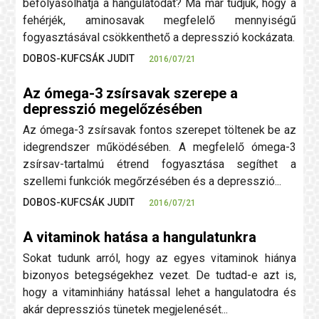
befolyásolhatja a hangulatodat? Ma már tudjuk, hogy a
fehérjék, aminosavak megfelelő mennyiségű
fogyasztásával csökkenthető a depresszió kockázata.
DOBOS-KUFCSÁK JUDIT
2016/07/21
Az ómega-3 zsírsavak szerepe a
depresszió megelőzésében
Az ómega-3 zsírsavak fontos szerepet töltenek be az
idegrendszer működésében. A megfelelő ómega-3
zsírsav-tartalmú étrend fogyasztása segíthet a
szellemi funkciók megőrzésében és a depresszió...
DOBOS-KUFCSÁK JUDIT
2016/07/21
A vitaminok hatása a hangulatunkra
Sokat tudunk arról, hogy az egyes vitaminok hiánya
bizonyos betegségekhez vezet. De tudtad-e azt is,
hogy a vitaminhiány hatással lehet a hangulatodra és
akár depressziós tünetek megjelenését...