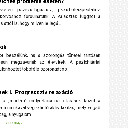
szichés probléma esetén?
etén pszichológushoz, pszichoterapeutához
korvoshoz fordulhatunk. A választás függhet a
attól is, hogy milyen jellegű...
rok
or beszélünk, ha a szorongás tünetei tartósan
san megzavarják az életvitelt. A pszichiátriai
lönböztet többféle szorongásos...
k I.: Progresszív relaxáció
ó a „modern” mélyrelaxációs eljárások közül a
zommunkával végezhető aktív lazítás, mely végső
ág, a nyugalom...
R
2016/04/26