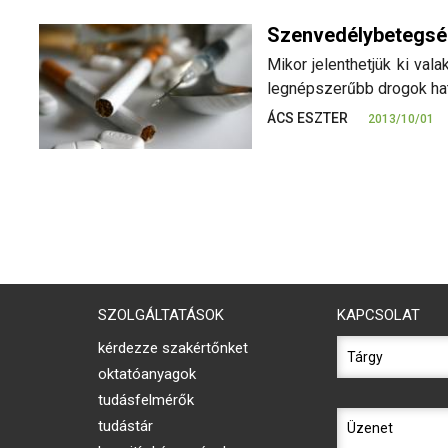
Szenvedélybetegség
Mikor jelenthetjük ki va
legnépszerűbb drogok ha
ÁCS ESZTER
2013/10/01
SZOLGÁLTATÁSOK
KAPCSOLAT
kérdezze szakértőnket
oktatóanyagok
tudásfelmérők
tudástár