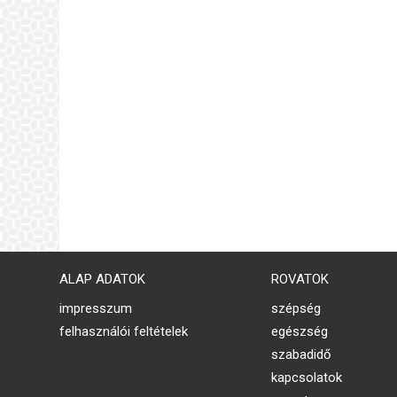
ALAP ADATOK
ROVATOK
impresszum
szépség
felhasználói feltételek
egészség
szabadidő
kapcsolatok