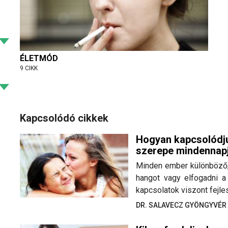
ÉLETMÓD
9 CIKK
Kapcsolódó cikkek
Hogyan kapcsolódj
szerepe mindennap
Minden ember különböző,
hangot vagy elfogadni a
kapcsolatok viszont fejle
DR. SALAVECZ GYÖNGYVÉ