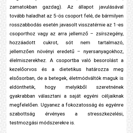
zamatokban gazdag). Az állapot javulásával
tovább haladhat az 5-ös csoport felé, de bármilyen
rosszabbodás esetén javasolt visszatérnie az 1-es
csoporthoz vagy az arra jellemző – zsírszegény,
hozzáadott cukrot, sót nem tartalmazó,
jellemzően növényi eredetű – nyersanyagokhoz,
élelmiszerekhez. A csoportba való besorolást a
kezelőorvos és a
dietetikus
határozza meg
elsősorban, de a betegek, életmódváltók maguk is
eldönthetik, hogy melyikből szeretnének
gyakrabban választani a saját egyéni céljaiknak
megfelelően. Ugyanez a fokozatosság és egyénre
szabottság érvényes a
stressz
kezelési,
testmozgási módszerekre is.