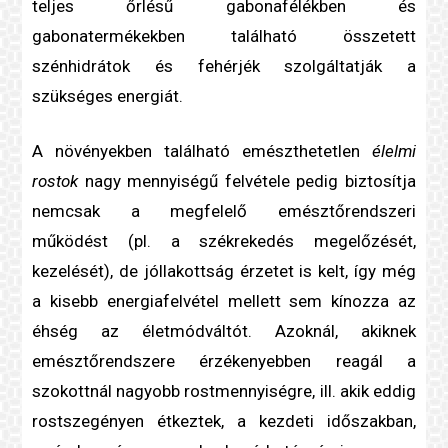
teljes őrlésű gabonafélékben és
gabonatermékekben található összetett
szénhidrát
ok és fehérjék szolgáltatják a
szükséges energiát.
A növényekben található emészthetetlen
élelmi
rost
ok
nagy mennyiségű felvétele pedig biztosítja
nemcsak a megfelelő emésztőrendszeri
működést (pl. a székrekedés megelőzését,
kezelését), de jóllakottság érzetet is kelt, így még
a kisebb energiafelvétel mellett sem kínozza az
éhség az életmódváltót. Azoknál, akiknek
emésztőrendszere érzékenyebben reagál a
szokottnál nagyobb
rost
mennyiségre, ill. akik eddig
rost
szegényen étkeztek, a kezdeti időszakban,