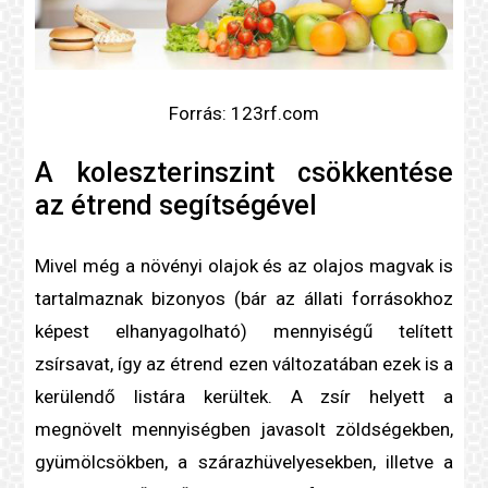
Forrás: 123rf.com
A
koleszterin
szint csökkentése
az étrend segítségével
Mivel még a növényi olajok és az olajos magvak is
tartalmaznak bizonyos (bár az állati forrásokhoz
képest elhanyagolható) mennyiségű
telített
zsír
savat, így az étrend ezen változatában ezek is a
kerülendő listára kerültek. A zsír helyett a
megnövelt mennyiségben javasolt zöldségekben,
gyümölcsökben, a szárazhüvelyesekben, illetve a