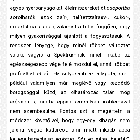
egyes nyersanyagokat, élelmiszereket öt
csoportba
sorolhatók azok zsír-, telítettzsírsav-, cukor-,
sótartalma alapján, valamint attól is függően, hogy
milyen gyakorisággal ajánlott a fogyasztásuk. A
rendszer lényege, hogy minél többet változtat
valaki, vagyis a Spektrumnak minél inkább az
egészségesebb vége felé mozdul el, annál többet
profitálhat ebből. Ha súlyosabb az állapota, mert
például valamilyen már meglévő vagy kezdődő
betegséggel küzd, az elhatározás talán még
erősebb is, mintha éppen semmilyen problémával
nem szembesülne. Fontos azt is megértetni a
módszer követőivel, hogy egy-egy kihágás nem
jelenti végső kudarcot, ami miatt inkább abba
kellene hagynia az egészet. Sőt, ez néha „belefér”,