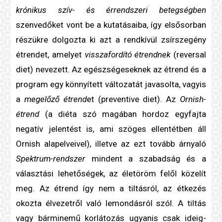
krónikus
szív- és érrendszeri betegség
ben
szenvedőket vont be a kutatásaiba, így elsősorban
részükre dolgozta ki azt a rendkívül zsírszegény
étrendet, amelyet
visszafordító étrendnek
(reversal
diet) nevezett. Az egészségeseknek az étrend és a
program egy könnyített változatát javasolta, vagyis
a
megelőző étrend
et (preventive diet). Az
Ornish-
étrend
(a
diéta
szó magában hordoz egyfajta
negatív jelentést is, ami szöges ellentétben áll
Ornish alapelveivel), illetve az ezt tovább árnyaló
Spektrum-rendszer
mindent a szabadság és a
választási lehetőségek, az életöröm felől közelít
meg. Az étrend így nem a tiltásról, az étkezés
okozta élvezetről való lemondásról szól. A tiltás
vagy bárminemű korlátozás ugyanis csak ideig-