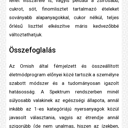
lehet visszafelé is, vagyis például a zsírosabb,
cukrot, sót, finomlisztet tartalmazó ételeket
soványabb alapanyagokkal, cukor nélkül, teljes
őrlésű liszttel elkészítve máris kedvezőbbé
változtathatjuk.
Összefoglalás
Az Ornish által fémjelzett és összeállított
életmódprogram előnyei közé tartozik a személyre
szabott módszer és a tudományosan igazolt
hatásosság. A Spektrum rendszerben minél
súlyosabb valakinek az egészségi állapota, annál
inkább az 1-es kategóriájú nyersanyagok közül
javasolt választania, vagyis az étrendje annál
szigorúbb (de nem unalmas, hiszen az ízekben,