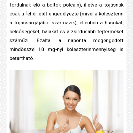
fordulnak elő a boltok polcain), illetve a tojásnak
csak a fehérjéjét engedélyezte (mivel a
koleszterin
a tojássárgájából származik), ellenben a húsokat,
belsőségeket, halakat és a zsírdúsabb tejterméket
száműzi. Ezáltal a naponta megengedett
mindössze 10 mg-nyi
koleszterin
mennyiség is
betartható.