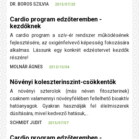
DR. BOROS SZILVIA
2015/07/20
Cardio program edzőteremben -
kezdőknek
A cardio program a szív-ér rendszer működésének
fejlesztésére, az oxigénfelvevő képesség fokozására
alkalmas. Lássunk egy konkrét edzéstervet kezdők
részére!
MOLNÁR ÁGNES
2013/10/04
Növényi koleszterinszint-csökkentők
A növényi szterolok (más néven fitoszterinek)
csaknem valamennyi növényfélében fellelhető bioaktív
hatóanyagok. Gyakran használják fel élelmiszerek
dúsítására, mivel kedvező hatásuk,...
SCHMIDT JUDIT
2015/07/07
Cardio program edzőteremben -