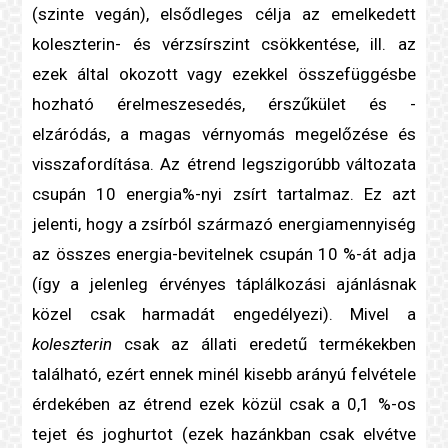
(szinte vegán), elsődleges célja az emelkedett
koleszterin
- és
vérzsír
szint csökkentése, ill. az
ezek által okozott vagy ezekkel összefüggésbe
hozható
érelmeszesedés
, érszűkület és -
elzáródás, a magas
vérnyomás
megelőzése és
visszafordítása. Az étrend legszigorúbb változata
csupán 10 energia%-nyi zsírt tartalmaz. Ez azt
jelenti, hogy a zsírból származó energiamennyiség
az összes energia-bevitelnek csupán 10 %-át adja
(így a jelenleg érvényes táplálkozási ajánlásnak
közel csak harmadát engedélyezi). Mivel a
koleszterin
csak az állati eredetű termékekben
található, ezért ennek minél kisebb arányú felvétele
érdekében az étrend ezek közül csak a 0,1 %-os
tejet és joghurtot (ezek hazánkban csak elvétve