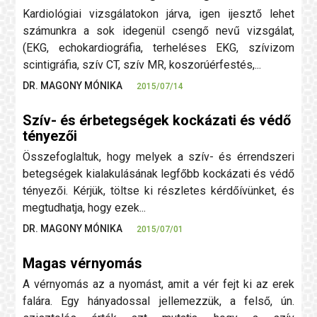
Kardiológiai vizsgálatokon járva, igen ijesztő lehet
számunkra a sok idegenül csengő nevű vizsgálat,
(EKG, echokardiográfia, terheléses EKG, szívizom
scintigráfia, szív CT, szív MR, koszorúérfestés,...
DR. MAGONY MÓNIKA
2015/07/14
Szív- és érbetegségek kockázati és védő
tényezői
Összefoglaltuk, hogy melyek a szív- és érrendszeri
betegségek kialakulásának legfőbb kockázati és védő
tényezői. Kérjük, töltse ki részletes kérdőívünket, és
megtudhatja, hogy ezek...
DR. MAGONY MÓNIKA
2015/07/01
Magas vérnyomás
A vérnyomás az a nyomást, amit a vér fejt ki az erek
falára. Egy hányadossal jellemezzük, a felső, ún.