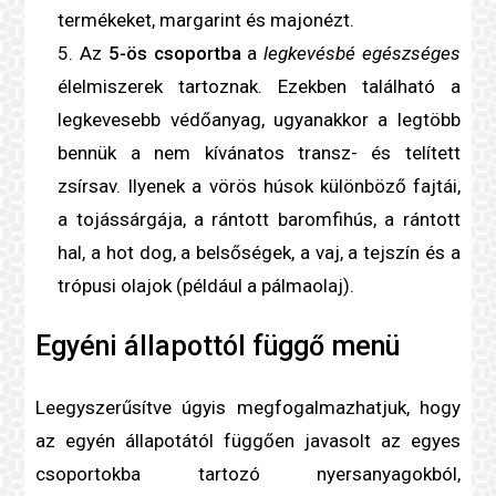
termékeket, margarint és majonézt.
Az
5-ös csoportba
a
legkevésbé egészséges
élelmiszerek tartoznak. Ezekben található a
legkevesebb védőanyag, ugyanakkor a legtöbb
bennük a nem kívánatos transz- és
telített
zsír
sav. Ilyenek a vörös húsok különböző fajtái,
a tojássárgája, a rántott baromfihús, a rántott
hal, a hot dog, a belsőségek, a vaj, a tejszín és a
trópusi olajok (például a pálmaolaj).
Egyéni állapottól függő menü
Leegyszerűsítve úgyis megfogalmazhatjuk, hogy
az egyén állapotától függően javasolt az egyes
csoportokba tartozó nyersanyagokból,