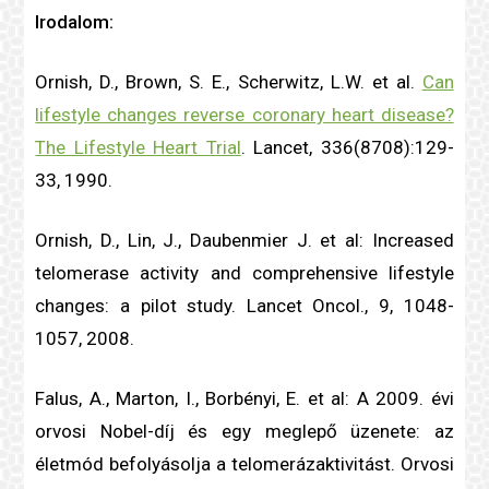
Irodalom:
Ornish, D., Brown, S. E., Scherwitz, L.W. et al.
Can
lifestyle changes reverse coronary heart disease?
The Lifestyle Heart Trial
. Lancet, 336(8708):129-
33, 1990.
Ornish, D., Lin, J., Daubenmier J. et al: Increased
telomer
ase activity and comprehensive lifestyle
changes: a pilot study. Lancet Oncol., 9, 1048-
1057, 2008.
Falus, A., Marton, I., Borbényi, E. et al: A 2009. évi
orvosi Nobel-díj és egy meglepő üzenete: az
életmód befolyásolja a
telomer
ázaktivitást. Orvosi