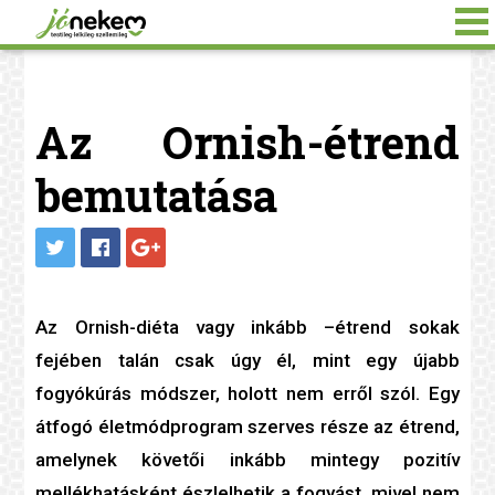
Az Ornish-étrend
bemutatása
Az Ornish-
diéta
vagy inkább –étrend sokak
fejében talán csak úgy él, mint egy újabb
fogyókúrás módszer, holott nem erről szól. Egy
átfogó életmódprogram szerves része az étrend,
amelynek követői inkább mintegy pozitív
mellékhatásként észlelhetik a fogyást, mivel nem