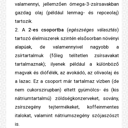
valamennyi, jellemzően ómega-3-zsírsavakban
gazdag olaj (például lenmag- és repceolaj)
tartozik.
A
2-es csoportba
(
egészséges választás
)
tartozó élelmiszerek szintén elsősorban növényi
alapúak, de valamennyivel nagyobb a
zsírtartalmuk (főleg
telítetlen zsír
savakat
tartalmaznak); ilyenek például a különböző
magvak és diófélék, az avokádó, az olívaolaj és
a lazac. Ez a csoport már tartalmaz vízben (de
nem cukorszirupban) eltett gyümölcs- és (kis
nátriumtartalmú) zöldségkonzerveket, sovány,
zsírszegény tejtermékeket, koffeinmentes
italokat, valamint nátriumszegény szójaszószt
is.