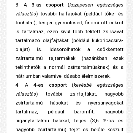
A
3-as csoport
(
közepesen egészséges
választás
) további halfajokat (például tőke- és
tonhalat), tenger gyümölcseit, finomított cukrot
is tartalmaz, ezen kívül több
telített zsír
savat
tartalmazó olajfajtákat (például kukoricacsíra-
olajat) is. Idesorolhatók a csökkentett
zsírtartalmú tejtermékek (hazánkban ezek
tekinthetők a normál zsírtartalmúaknak) és a
nátriumban valamivel dúsabb élelmiszerek.
A
4-es csoport
(
kevésbé egészséges
választás
) további zsírfajtákat, nagyobb
zsírtartalmú húsokat és nyersanyagokat
tartalmaz, például baromfit, nagyobb
higanytartalmú halakat, teljes (3,6 %-os és
nagyobb zsírtartalmú) tejet és belőle készült