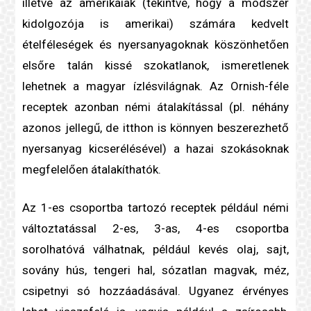
illetve az amerikaiak (tekintve, hogy a módszer
kidolgozója is amerikai) számára kedvelt
ételféleségek és nyersanyagoknak köszönhetően
elsőre talán kissé szokatlanok, ismeretlenek
lehetnek a magyar ízlésvilágnak. Az Ornish-féle
receptek azonban némi átalakítással (pl. néhány
azonos jellegű, de itthon is könnyen beszerezhető
nyersanyag kicserélésével) a hazai szokásoknak
megfelelően átalakíthatók.
Az 1-es csoportba tartozó receptek például némi
változtatással 2-es, 3-as, 4-es csoportba
sorolhatóvá válhatnak, például kevés olaj, sajt,
sovány hús, tengeri hal, sózatlan magvak, méz,
csipetnyi só hozzáadásával. Ugyanez érvényes