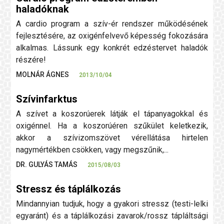
haladóknak
A cardio program a szív-ér rendszer működésének
fejlesztésére, az oxigénfelvevő képesség fokozására
alkalmas. Lássunk egy konkrét edzéstervet haladók
részére!
MOLNÁR ÁGNES
2013/10/04
Szívinfarktus
A szívet a koszorúerek látják el tápanyagokkal és
oxigénnel. Ha a koszorúéren szűkület keletkezik,
akkor a szívizomszövet vérellátása hirtelen
nagymértékben csökken, vagy megszűnik,...
DR. GULYÁS TAMÁS
2015/08/03
Stressz és táplálkozás
Mindannyian tudjuk, hogy a gyakori stressz (testi-lelki
egyaránt) és a táplálkozási zavarok/rossz tápláltsági