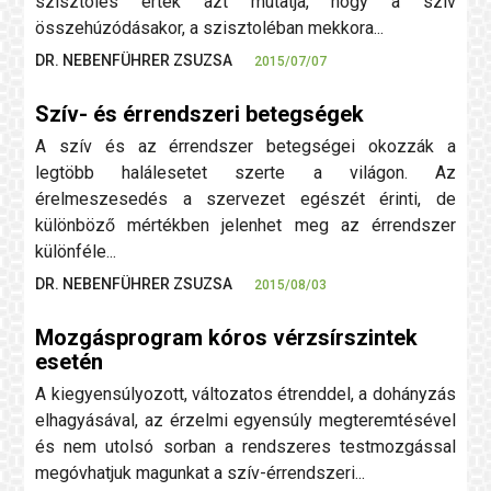
szisztolés érték azt mutatja, hogy a szív
összehúzódásakor, a szisztoléban mekkora...
DR. NEBENFÜHRER ZSUZSA
2015/07/07
Szív- és érrendszeri betegségek
A szív és az érrendszer betegségei okozzák a
legtöbb halálesetet szerte a világon. Az
érelmeszesedés a szervezet egészét érinti, de
különböző mértékben jelenhet meg az érrendszer
különféle...
DR. NEBENFÜHRER ZSUZSA
2015/08/03
Mozgásprogram kóros vérzsírszintek
esetén
A kiegyensúlyozott, változatos étrenddel, a dohányzás
elhagyásával, az érzelmi egyensúly megteremtésével
és nem utolsó sorban a rendszeres testmozgással
megóvhatjuk magunkat a szív-érrendszeri...