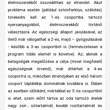
élelmiszerekből összeállítani az étrendet. Akut
probléma esetén (például
szívinfarktus
, szélütés)
törekedni kell az 1-es csoportba tartozó
nyersanyagokból, élelmiszerekből történő
választásra. Az egészségi állapot javulásával, az
illető már válogathat a 2-es, majd – gyógyulásával
- később a 3-as csoportból is (természetesen a
program többi elemét is követve). Az, akinek a
betegségek megelőzése a célja (mivel megfelelő
egészségnek örvend), már áttérhet a 4-es
csoportra is, miközben étrendjében az első három
csoport táplálékai dominálnak továbbra is. Ebben
az esetben időnként, mértékkel az 5-ös csoportból
is ehet, szem előtt tartva az oda tartozó ételek
nagy zsír-, sótartalmát, kisebb
rost
tartalmát és