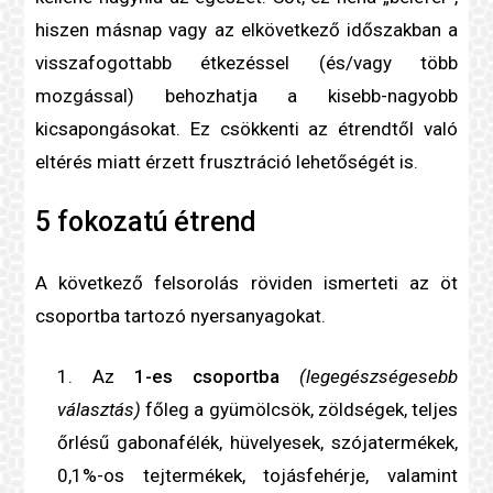
hiszen másnap vagy az elkövetkező időszakban a
visszafogottabb étkezéssel (és/vagy több
mozgással) behozhatja a kisebb-nagyobb
kicsapongásokat. Ez csökkenti az étrendtől való
eltérés miatt érzett frusztráció lehetőségét is.
5 fokozatú étrend
A következő felsorolás röviden ismerteti az öt
csoportba tartozó nyersanyagokat.
Az
1-es csoportba
(legegészségesebb
választás)
főleg a gyümölcsök, zöldségek, teljes
őrlésű gabonafélék, hüvelyesek, szójatermékek,
0,1%-os tejtermékek, tojás
fehérje
, valamint