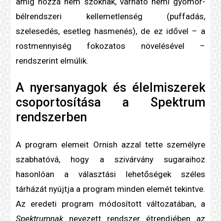
amíg hozzá nem szoknak, várható némi gyomor-
bélrendszeri kellemetlenség (puffadás,
szelesedés, esetleg hasmenés), de ez idővel – a
rost
mennyiség fokozatos növelésével –
rendszerint elmúlik.
A nyersanyagok és élelmiszerek
csoportosítása a Spektrum
rendszerben
A program elemeit Ornish azzal tette személyre
szabhatóvá, hogy a szivárvány sugaraihoz
hasonlóan a választási lehetőségek széles
tárházát nyújtja a program minden elemét tekintve.
Az eredeti program módosított változatában, a
Spektrumnak
nevezett rendszer étrendjében az