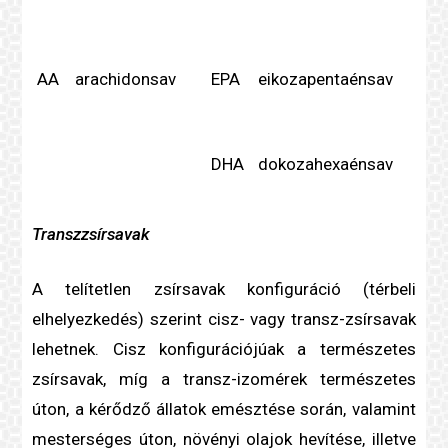
AA
arachidonsav
EPA
eikozapentaénsav
DHA
dokozahexaénsav
Transzzsír
savak
A
telítetlen zsír
savak konfiguráció (térbeli
elhelyezkedés) szerint cisz- vagy transz-zsírsavak
lehetnek. Cisz konfigurációjúak a természetes
zsírsavak, míg a transz-izomérek természetes
úton, a kérődző állatok emésztése során, valamint
mesterséges úton, növényi olajok hevítése, illetve