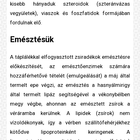
kisebb hányaduk
szteroid
ok (szteránvázas
vegyületek), viaszok és foszfatidok formájában
fordulnak elő.
Emésztésük
A táplálékkal elfogyasztott zsiradékok emésztésre
előkészítését, az emésztő
enzim
ek számára
hozzáférhetővé tételét (emulgeálását) a máj által
termelt epe végzi, az emésztés a hasnyálmirigy
által termelt lipáz segítségével a vékonybélben
megy végbe, ahonnan az emésztett zsírok a
véráramba kerülnek. A lipidek (zsírok) nem
vízoldékonyak, így a vérben szállítófehérjékhez
kötődve
lipoprotein
ként keringenek. A