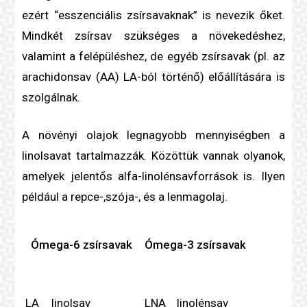
ezért “esszenciális zsírsavaknak” is nevezik őket.
Mindkét zsírsav szükséges a növekedéshez,
valamint a felépüléshez, de egyéb zsírsavak (pl. az
arachidonsav (AA) LA-ból történő) előállítására is
szolgálnak.
A növényi olajok legnagyobb mennyiségben a
linolsavat tartalmazzák. Közöttük vannak olyanok,
amelyek jelentős alfa-linolénsavforrások is. Ilyen
például a repce-,szója-, és a lenmagolaj.
Ómega-6 zsírsavak
Ómega-3 zsírsavak
LA
linolsav
LNA
linolénsav