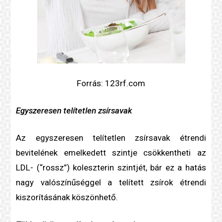
Forrás: 123rf.com
Egyszeresen
telítetlen zsír
savak
Az egyszeresen
telítetlen zsír
savak étrendi
bevitelének emelkedett szintje csökkentheti az
LDL- (“rossz”)
koleszterin
szintjét, bár ez a hatás
nagy valószínűséggel a
telített zsír
ok étrendi
kiszorításának köszönhető.