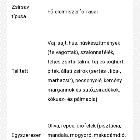
Zsírsav
Fő élelmiszerforrásai
típusa
Vaj, sajt, hús, húskészítmények
(felvágottak), szalonnafélék,
teljes zsírtartalmú tej és joghurt,
Telített
piték, állati zsírok (sertés-, liba-,
marhazsír), pecsenyelé, kemény
margarinok és sütőzsiradékok,
kókusz- és pálmaolaj
Olíva, repce, diófélék (pisztácia,
Egyszeresen
mandala, mogyoró, makadámdió,