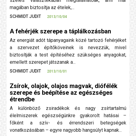
széles választékában megtalálhatóak, ami már
magában biztosítja az ételek,...
SCHMIDT JUDIT
2013/10/04
A fehérjék szerepe a táplálkozásban
Az energiát adót tápanyagaink közé tartozó fehérjéket
a szervezet építőköveinek is nevezzük, mivel
biztosítják a test építéséhez szükséges anyagokat,
emellett szerepet játszanak a...
SCHMIDT JUDIT
2013/10/01
Zsírok, olajok, olajos magvak, diófélék
szerepe és beépítése az egészséges
étrendbe
A különböző zsiradékok és nagy zsírtartalmú
élelmiszerek egészségünkre gyakorolt hatásai –
főként a szív- és érrendszeri betegségek
vonatkozásában – egyre nagyobb hangsúlyt kapnak...