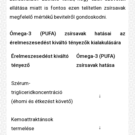
ellátása miatt is fontos ezen
telítetlen zsír
savak
megfelelő mértékű bevitelről gondoskodni.
Ómega-3 (PUFA) zsírsavak hatásai az
érelmeszesedés
t kiváltó tényezők kialakulására
Érelmeszesedést kiváltó
Ómega-3 (PUFA)
tényező
zsírsavak hatása
Szérum-
triglicerid
koncentráció
↓
(éhomi és étkezést követő)
Kemoattraktánsok
↓
termelése