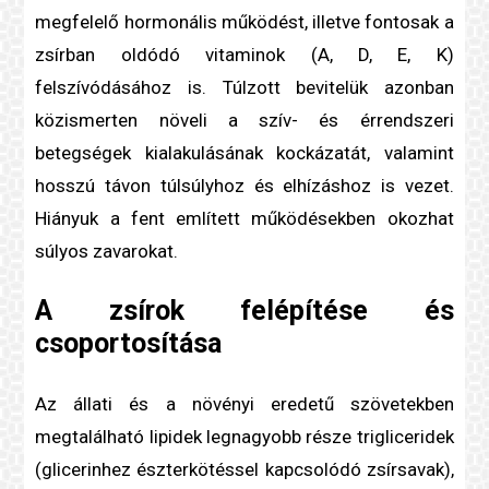
megfelelő
hormon
ális működést, illetve fontosak a
zsírban oldódó vitaminok (A, D, E, K)
felszívódásához is. Túlzott bevitelük azonban
közismerten növeli a
szív- és érrendszeri
betegség
ek kialakulásának kockázatát, valamint
hosszú távon
túlsúly
hoz és elhízáshoz is vezet.
Hiányuk a fent említett működésekben okozhat
súlyos zavarokat.
A zsírok felépítése és
csoportosítása
Az állati és a növényi eredetű szövetekben
megtalálható lipidek legnagyobb része
triglicerid
ek
(glicerinhez észterkötéssel kapcsolódó zsírsavak),