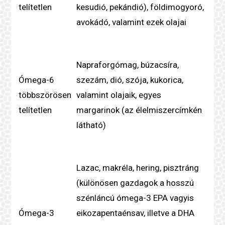
telítetlen
kesudió, pekándió), földimogyoró,
avokádó, valamint ezek olajai
Napraforgómag, búzacsíra,
Ómega-6
szezám, dió, szója, kukorica,
többszörösen
valamint olajaik, egyes
telítetlen
margarinok (az élelmiszercímkén
látható)
Lazac, makréla, hering, pisztráng
(különösen gazdagok a hosszú
szénláncú ómega-3 EPA vagyis
Ómega-3
eikozapentaénsav, illetve a DHA