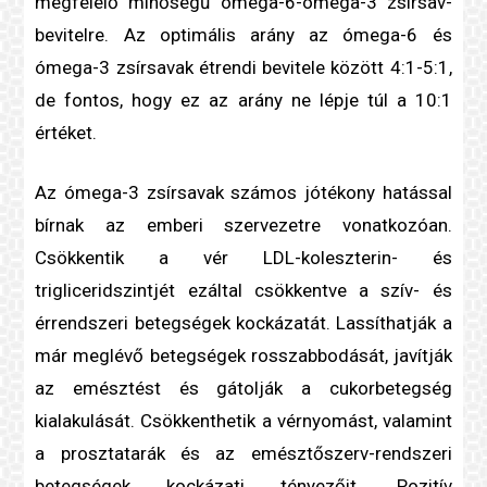
megfelelő minőségű ómega-6-ómega-3 zsírsav-
bevitelre. Az optimális arány az ómega-6 és
ómega-3 zsírsavak étrendi bevitele között 4:1-5:1,
de fontos, hogy ez az arány ne lépje túl a 10:1
értéket.
Az ómega-3 zsírsavak számos jótékony hatással
bírnak az emberi szervezetre vonatkozóan.
Csökkentik a vér LDL-
koleszterin
- és
triglicerid
szintjét ezáltal csökkentve a
szív- és
érrendszeri betegség
ek kockázatát. Lassíthatják a
már meglévő betegségek rosszabbodását, javítják
az emésztést és gátolják a
cukorbetegség
kialakulását. Csökkenthetik a
vérnyomás
t, valamint
a prosztatarák és az emésztőszerv-rendszeri
betegségek
kockázati tényező
it. Pozitív