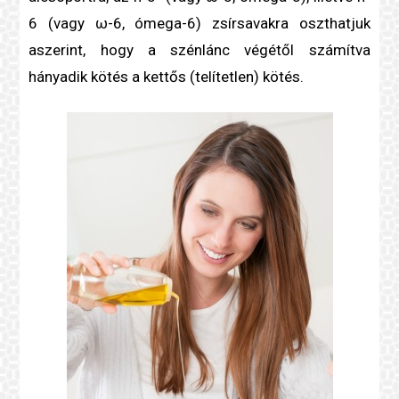
6 (vagy ω-6, ómega-6) zsírsavakra oszthatjuk
aszerint, hogy a szénlánc végétől számítva
hányadik kötés a kettős (telítetlen) kötés.