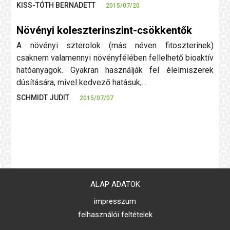
KISS-TÓTH BERNADETT
2015/07/20
Növényi koleszterinszint-csökkentők
A növényi szterolok (más néven fitoszterinek)
csaknem valamennyi növényfélében fellelhető bioaktív
hatóanyagok. Gyakran használják fel élelmiszerek
dúsítására, mivel kedvező hatásuk,...
SCHMIDT JUDIT
2015/07/07
ALAP ADATOK
impresszum
felhasználói feltételek