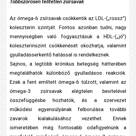
Többszörösen
telítetlen zsír
savak
Az ómega-6 zsírsavak csökkentik az LDL-(„rossz”)
koleszterin
szintjét. Fontos azonban tudni, nagy
mennyiségben való fogyasztásuk a HDL-(„jó”)
koleszterin
szint csökkenését okozhatja, valamint
gyulladás
serkentő hatással is rendelkeznek.
Sajnos, a legtöbb
krónikus betegség
hátterében
megtalálhatók különböző
gyulladás
os reakciók.
Ezek a fent említett ómega-6 túlzott, valamint az
ómega-3 zsírsavak elégtelen bevitelével
összefüggésbe hozhatók, és a szervezet
működési egyensúlyának felborulása további
zavarok kialakulásához vezethet. Ennek
ismeretében még fontosabb odafigyelnünk a