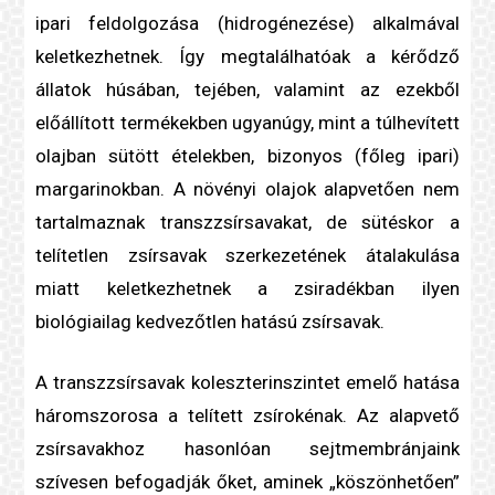
ipari feldolgozása (
hidrogénezés
e) alkalmával
keletkezhetnek. Így megtalálhatóak a kérődző
állatok húsában, tejében, valamint az ezekből
előállított termékekben ugyanúgy, mint a túlhevített
olajban sütött ételekben, bizonyos (főleg ipari)
margarinokban. A növényi olajok alapvetően nem
tartalmaznak
transzzsír
savakat, de sütéskor a
telítetlen zsír
savak szerkezetének átalakulása
miatt keletkezhetnek a zsiradékban ilyen
biológiailag kedvezőtlen hatású zsírsavak.
A
transzzsír
savak
koleszterin
szintet emelő hatása
háromszorosa a
telített zsír
okénak. Az alapvető
zsírsavakhoz hasonlóan
sejtmembrán
jaink
szívesen befogadják őket, aminek „köszönhetően”