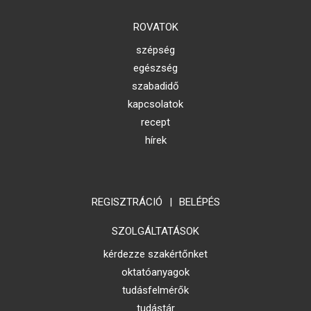
ROVATOK
szépség
egészség
szabadidő
kapcsolatok
recept
hírek
REGISZTRÁCIÓ
|
BELÉPÉS
SZOLGÁLTATÁSOK
kérdezze szakértőnket
oktatóanyagok
tudásfelmérők
tudástár