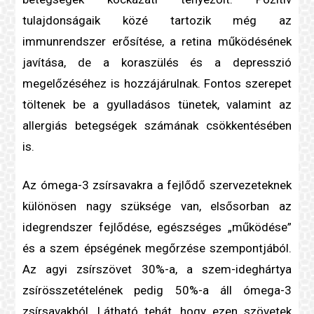
tulajdonságaik közé tartozik még az
immunrendszer erősítése, a retina működésének
javítása, de a koraszülés és a depresszió
megelőzéséhez is hozzájárulnak. Fontos szerepet
töltenek be a
gyulladás
os
tünet
ek, valamint az
allergiás betegségek számának csökkentésében
is.
Az ómega-3 zsírsavakra a fejlődő szervezeteknek
különösen nagy szüksége van, elsősorban az
idegrendszer fejlődése, egészséges „működése”
és a szem épségének megőrzése szempontjából.
Az agyi zsírszövet 30%-a, a szem-ideghártya
zsírösszetételének pedig 50%-a áll ómega-3
zsírsavakból. Látható tehát, hogy ezen szövetek