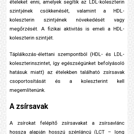
ételeket enni, amelyek segítik az LDL-
koleszterin
szintjének csökkenését, valamint a HDL-
koleszterin
szintjének növekedését vagy
megőrzését. A fizikai aktivitás is emeli a HDL-
koleszterin
szintjét.
Táplálkozás-élettani szempontból (HDL- és LDL-
koleszterin
szintet, így egészségünket befolyásoló
hatásuk miatt) az ételekben található zsírsavak
csoportosítását és a
koleszterin
t kell
megemlítenünk.
A zsírsavak
A zsírokat felépítő zsírsavakat a zsírsavlánc
hossza alapján hosszú szénláncú (LCT – long