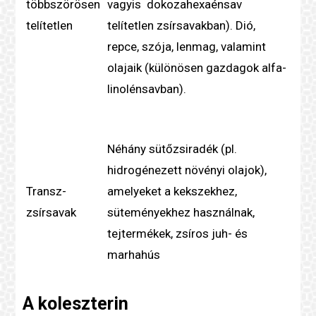
többszörösen
vagyis dokozahexaénsav
telítetlen
telítetlen zsír
savakban). Dió,
repce, szója, lenmag, valamint
olajaik (különösen gazdagok alfa-
linolénsavban).
Néhány sütőzsiradék (pl.
hidrogénezett növényi olajok),
Transz-
amelyeket a kekszekhez,
zsírsavak
süteményekhez használnak,
tejtermékek, zsíros juh- és
marhahús
A
koleszterin