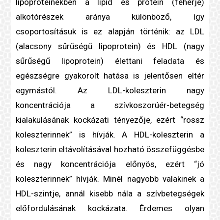
lipoprotein
ekben a lipid és protein (
fehérje
)
alkotórészek aránya különböző, így
csoportosításuk is ez alapján történik: az LDL
(alacsony sűrűségű
lipoprotein
) és HDL (nagy
sűrűségű
lipoprotein
) élettani feladata és
egészségre gyakorolt hatása is jelentősen eltér
egymástól. Az LDL-
koleszterin
nagy
koncentrációja a szívkoszorúér-betegség
kialakulásának
kockázati tényező
je, ezért “rossz
koleszterin
nek” is hívják. A HDL-
koleszterin
a
koleszterin
eltávolításával hozható összefüggésbe
és nagy koncentrációja előnyös, ezért “jó
koleszterin
nek” hívják. Minél nagyobb valakinek a
HDL-szintje, annál kisebb nála a szívbetegségek
előfordulásának kockázata. Érdemes olyan