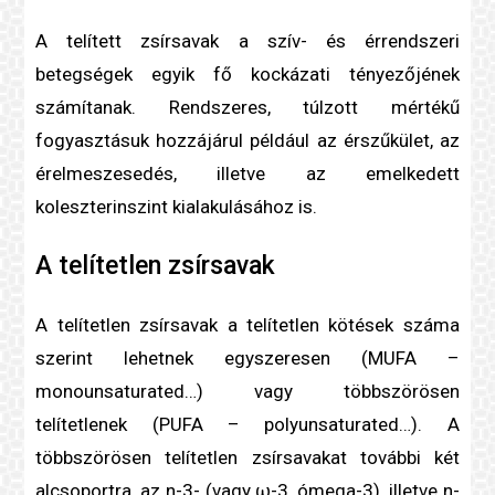
A
telített zsír
savak a
szív- és érrendszeri
betegség
ek egyik fő
kockázati tényező
jének
számítanak. Rendszeres, túlzott mértékű
fogyasztásuk hozzájárul például az érszűkület, az
érelmeszesedés
, illetve az emelkedett
koleszterin
szint kialakulásához is.
A
telítetlen zsír
savak
A
telítetlen zsír
savak a telítetlen kötések száma
szerint lehetnek egyszeresen (MUFA –
monounsaturated…) vagy többszörösen
telítetlenek (PUFA – polyunsaturated…). A
többszörösen
telítetlen zsír
savakat további két
alcsoportra, az n-3- (vagy ω-3, ómega-3), illetve n-