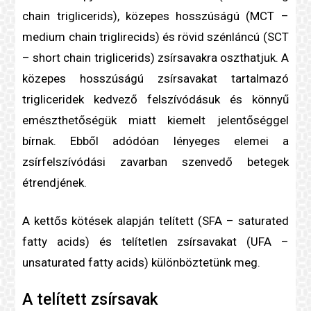
chain
triglicerid
s), közepes hosszúságú (MCT –
medium chain triglirecids) és rövid szénláncú (SCT
– short chain
triglicerid
s) zsírsavakra oszthatjuk. A
közepes hosszúságú zsírsavakat tartalmazó
triglicerid
ek kedvező felszívódásuk és könnyű
emészthetőségük miatt kiemelt jelentőséggel
bírnak. Ebből adódóan lényeges elemei a
zsírfelszívódási zavarban szenvedő betegek
étrendjének.
A kettős kötések alapján telített (SFA – saturated
fatty acids) és
telítetlen zsír
savakat (UFA –
unsaturated fatty acids) különböztetünk meg.
A
telített zsír
savak