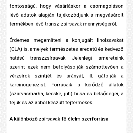
fontosságú, hogy vásárláskor a csomagoláson
lévő adatok alapján tájékozódjunk a megvásárolt
termékben lévő transz-zsírsavak mennyiségéről.
Érdemes megemlíteni a konjugált linolsavakat
(CLA) is, amelyek természetes eredetű és kedvező
hatású
transzzsír
savak. Jelenlegi ismereteink
szerint ezek nem befolyásolják számottevően a
vérzsír
ok szintjét és arányát, ill. gátolják a
karcinogenezist. Forrásaik a kérődző állatok
(szarvasmarha, kecske, juh) húsa és belsőségei, a
tejük és az abból készült tejtermékek.
A különböző zsírsavak fő élelmiszerforrásai