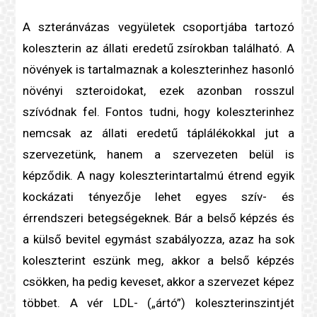
A szteránvázas vegyületek csoportjába tartozó
koleszterin
az állati eredetű zsírokban található. A
növények is tartalmaznak a
koleszterin
hez hasonló
növényi
szteroid
okat, ezek azonban rosszul
szívódnak fel. Fontos tudni, hogy
koleszterin
hez
nemcsak az állati eredetű táplálékokkal jut a
szervezetünk, hanem a szervezeten belül is
képződik. A nagy
koleszterin
tartalmú étrend egyik
kockázati tényező
je lehet egyes
szív- és
érrendszeri betegség
eknek. Bár a belső képzés és
a külső bevitel egymást szabályozza, azaz ha sok
koleszterin
t eszünk meg, akkor a belső képzés
csökken, ha pedig keveset, akkor a szervezet képez
többet. A vér LDL- („ártó”)
koleszterin
szintjét