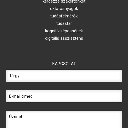
kérdezze szakértőnket
oktatóanyagok
tudásfelmérők
tudástár
kognitív képességek
digitális asszisztens
KAPCSOLAT