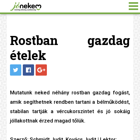
Rostban gazdag
ételek
Mutatunk neked néhány
rost
ban gazdag fogást,
amik segíthetnek rendben tartani a bélműködést,
stabilan tartják a
vércukor
szintet és jó sokáig
jóllakottnak érzed magad tőlük.
Szerző: Schmidt Judit, Kovács Judit | Lektor: