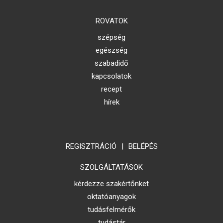
ROVATOK
szépség
egészség
szabadidő
kapcsolatok
recept
hírek
REGISZTRÁCIÓ
|
BELÉPÉS
SZOLGÁLTATÁSOK
kérdezze szakértőnket
oktatóanyagok
tudásfelmérők
tudástár